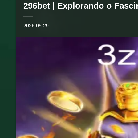
296bet | Explorando o Fas
2026-05-29