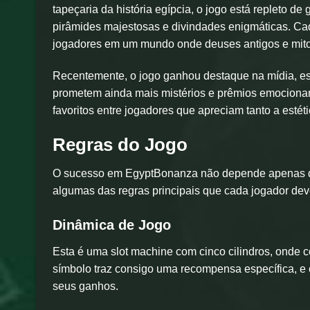
tapeçaria da história egípcia, o jogo está repleto de
pirâmides majestosas e divindades enigmáticas. Cad
jogadores em um mundo onde deuses antigos e mit
Recentemente, o jogo ganhou destaque na mídia, es
prometem ainda mais mistérios e prêmios emociona
favoritos entre jogadores que apreciam tanto a estét
Regras do Jogo
O sucesso em EgyptBonanza não depende apenas da 
algumas das regras principais que cada jogador dev
Dinâmica de Jogo
Esta é uma slot machine com cinco cilindros, onde
símbolo traz consigo uma recompensa específica, e
seus ganhos.