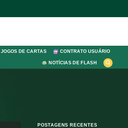
JOGOS DE CARTAS
CONTRATO USUÁRIO
NOTÍCIAS DE FLASH
POSTAGENS RECENTES