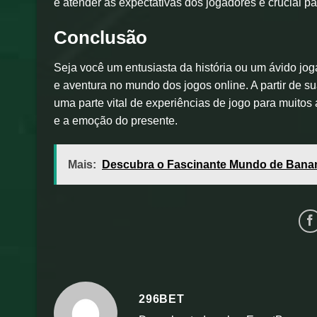
e atender às expectativas dos jogadores é crucial 
Conclusão
Seja você um entusiasta da história ou um ávido jo
e aventura no mundo dos jogos online. A partir de su
uma parte vital de experiências de jogo para muito
e a emoção do presente.
Mais:
Descubra o Fascinante Mundo de Banan
296BET