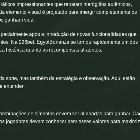
 gráficos impressionantes que retratam hieróglifos autênticos,
a elemento visual é projetado para imergir completamente os
os ganham vida.
pecialmente após a introdução de novas funcionalidades que
ntes. Na 296bet, EgyptBonanza se tornou rapidamente um dos
ica histórica quanto as recompensas atraentes.
sorte, mas também da estratégia e observação. Aqui estão
e entender:
 combinações de símbolos devem ser alinhadas para ganhar. Ca
 os jogadores devem conhecer bem esses valores para maximiz