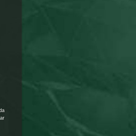
da
ar