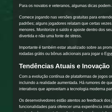
Para os novatos e veteranos, algumas dicas podem
Comece jogando nas versões gratuitas para entender
padrões; alguns jogadores relatam que certas veze
menores. Monitorize o saldo e aposte dentro dos seus
divertida e não uma fonte de stress.
Importante é também estar atualizado sobre as pro
rodadas grátis ou bônus adicionais para jogar o Eg
Tendências Atuais e Inovação
Com a evolução contínua de plataformas de jogos o
incluindo a realidade aumentada. Há rumores de que
interativos que aproveitam a tecnologia moderna par
Os desenvolvedores estão atentos ao feedback dos j
funcionalidades para oferecer uma experiência intu