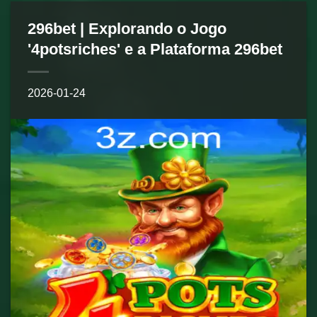
296bet | Explorando o Jogo
'4potsriches' e a Plataforma 296bet
2026-01-24