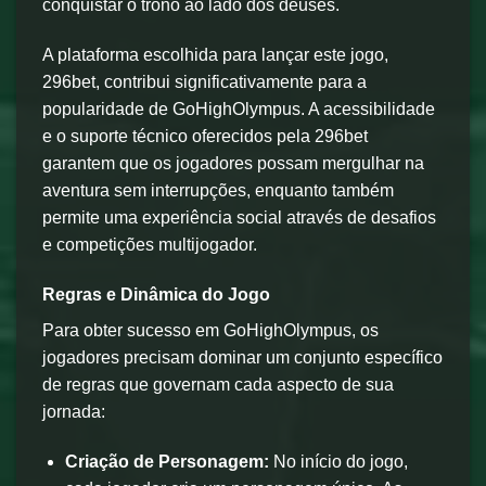
conquistar o trono ao lado dos deuses.
A plataforma escolhida para lançar este jogo,
296bet, contribui significativamente para a
popularidade de GoHighOlympus. A acessibilidade
e o suporte técnico oferecidos pela 296bet
garantem que os jogadores possam mergulhar na
aventura sem interrupções, enquanto também
permite uma experiência social através de desafios
e competições multijogador.
Regras e Dinâmica do Jogo
Para obter sucesso em GoHighOlympus, os
jogadores precisam dominar um conjunto específico
de regras que governam cada aspecto de sua
jornada:
Criação de Personagem:
No início do jogo,