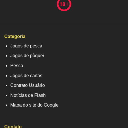
Categoria
Jogos de pesca
Jogos de pôquer
Pesca
Jogos de cartas
Contrato Usuário
Notícias de Flash
Mapa do site do Google
Contato