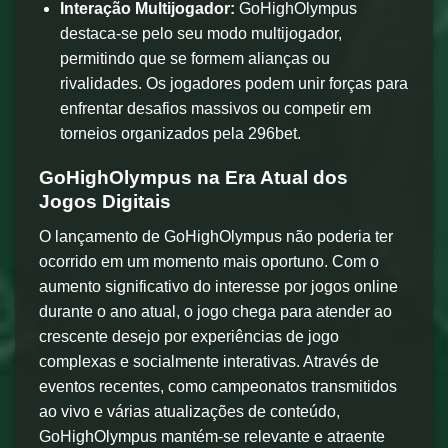
Interação Multijogador:
GoHighOlympus
destaca-se pelo seu modo multijogador,
permitindo que se formem alianças ou
rivalidades. Os jogadores podem unir forças para
enfrentar desafios massivos ou competir em
torneios organizados pela 296bet.
GoHighOlympus na Era Atual dos
Jogos Digitais
O lançamento de GoHighOlympus não poderia ter
ocorrido em um momento mais oportuno. Com o
aumento significativo do interesse por jogos online
durante o ano atual, o jogo chega para atender ao
crescente desejo por experiências de jogo
complexas e socialmente interativas. Através de
eventos recentes, como campeonatos transmitidos
ao vivo e várias atualizações de conteúdo,
GoHighOlympus mantém-se relevante e atraente