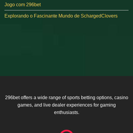
Jogo com 296bet
Explorando o Fascinante Mundo de SchargedClovers
296bet offers a wide range of sports betting options, casino
games, and live dealer experiences for gaming
enthusiasts.