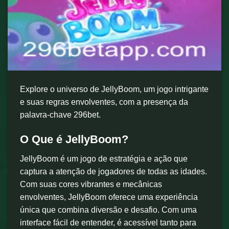
Explore o universo de JellyBoom, um jogo intrigante
e suas regras envolventes, com a presença da
palavra-chave 296bet.
O Que é JellyBoom?
JellyBoom é um jogo de estratégia e ação que
captura a atenção de jogadores de todas as idades.
Com suas cores vibrantes e mecânicas
envolventes, JellyBoom oferece uma experiência
única que combina diversão e desafio. Com uma
interface fácil de entender, é acessível tanto para