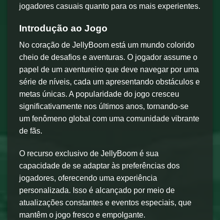
jogadores casuais quanto para os mais experientes.
Introdução ao Jogo
No coração de JellyBoom está um mundo colorido
cheio de desafios e aventuras. O jogador assume o
papel de um aventureiro que deve navegar por uma
série de níveis, cada um apresentando obstáculos e
metas únicas. A popularidade do jogo cresceu
significativamente nos últimos anos, tornando-se
um fenômeno global com uma comunidade vibrante
de fãs.
O recurso exclusivo de JellyBoom é sua
capacidade de se adaptar às preferências dos
jogadores, oferecendo uma experiência
personalizada. Isso é alcançado por meio de
atualizações constantes e eventos especiais, que
mantêm o jogo fresco e empolgante.