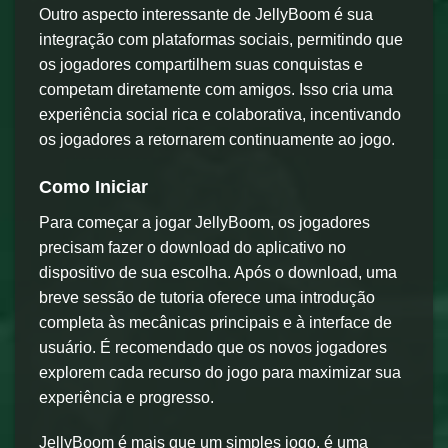
Outro aspecto interessante de JellyBoom é sua
integração com plataformas sociais, permitindo que
os jogadores compartilhem suas conquistas e
competam diretamente com amigos. Isso cria uma
experiência social rica e colaborativa, incentivando
os jogadores a retornarem continuamente ao jogo.
Como Iniciar
Para começar a jogar JellyBoom, os jogadores
precisam fazer o download do aplicativo no
dispositivo de sua escolha. Após o download, uma
breve sessão de tutoria oferece uma introdução
completa às mecânicas principais e à interface de
usuário. É recomendado que os novos jogadores
explorem cada recurso do jogo para maximizar sua
experiência e progresso.
JellyBoom é mais que um simples jogo, é uma